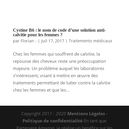
Cystine B6 : le nom de code d’une solution anti-
calvitie pour les femmes ?
par
Florian -
|
Juil 17, 2017
|
Traitements médicaux
Chez les femmes qui souffrent de calvitie, la
repousse des cheveux reste une préoccupation
majeure. Un problème auquel les laboratoires
s’intéressent, visant à mettre en œuvre des
traitements permettant de lutter contre la calvitie
chez les femmes et que les...
Copyright 2017 - 2020
Mentions Légales
-
Politique de confidentialité
En tant que
Partenaire Amazon, je réalise un bénéfice sur les