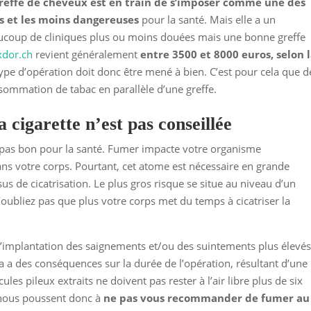
greffe de cheveux est en train de s’imposer comme une des
les et les moins dangereuses
pour la santé. Mais elle a un
eaucoup de cliniques plus ou moins douées mais une bonne greffe
xdor.ch
revient généralement
entre 3500 et 8000 euros, selon 
type d’opération doit donc être mené à bien. C’est pour cela que d
ommation de tabac en parallèle d’une greffe.
a cigarette n’est pas conseillée
st pas bon pour la santé. Fumer impacte votre organisme
s votre corps. Pourtant, cet atome est nécessaire en grande
us de cicatrisation. Le plus gros risque se situe au niveau d’un
N’oubliez pas que plus votre corps met du temps à cicatriser la
d’implantation des saignements et/ou des suintements plus élevé
a a des conséquences sur la durée de l’opération, résultant d’une
cules pileux extraits ne doivent pas rester à l’air libre plus de six
 nous poussent donc à
ne pas vous recommander de fumer au