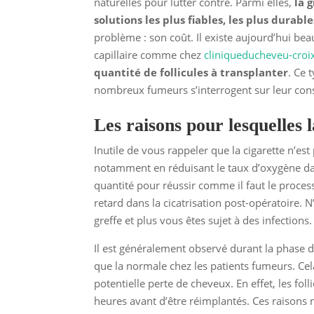
naturelles pour lutter contre. Parmi elles,
la 
solutions les plus fiables, les plus durab
problème : son coût. Il existe aujourd’hui b
capillaire comme chez
cliniqueducheveu-croi
quantité de follicules à transplanter
. Ce 
nombreux fumeurs s’interrogent sur leur cons
Les raisons pour lesquelles l
Inutile de vous rappeler que la cigarette n’e
notamment en réduisant le taux d’oxygène dan
quantité pour réussir comme il faut le process
retard dans la cicatrisation post-opératoire. 
greffe et plus vous êtes sujet à des infections.
Il est généralement observé durant la phase 
que la normale chez les patients fumeurs. Cel
potentielle perte de cheveux. En effet, les folli
heures avant d’être réimplantés. Ces raisons