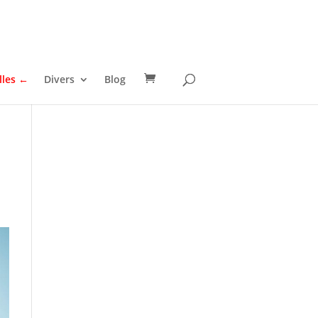
lles ←
Divers
Blog