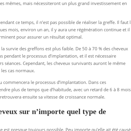
t les mêmes, mais nécessiteront un plus grand investissement en
ant ce temps, il n’est pas possible de réaliser la greffe. Il faut 
ues mois, environ un an, il y aura une régénération continue et il
rminent pour assurer un résultat optimal.
la survie des greffons est plus faible. De 50 à 70 % des cheveux
s pendant le processus d’implantation, et il est nécessaire
ieurs séances. Cependant, les cheveux survivants auront le même
 les cas normaux.
eu commencera le processus d’implantation. Dans ces
endre plus de temps que d’habitude, avec un retard de 6 à 8 mois
retrouvera ensuite sa vitesse de croissance normale.
eveux sur n’importe quel type de
e est presque toujours possible. Peu importe qu’elle ait été caus