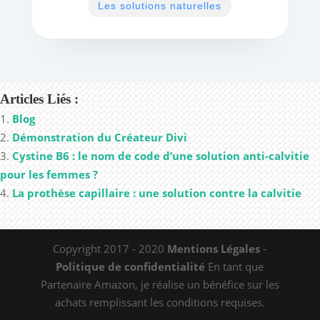
Les solutions naturelles
Articles Liés :
Blog
Démonstration du Créateur Divi
Cystine B6 : le nom de code d’une solution anti-calvitie
pour les femmes ?
La prothèse capillaire : une solution contre la calvitie
Copyright 2017 - 2020
Mentions Légales
-
Politique de confidentialité
En tant que
Partenaire Amazon, je réalise un bénéfice sur les
achats remplissant les conditions requises.