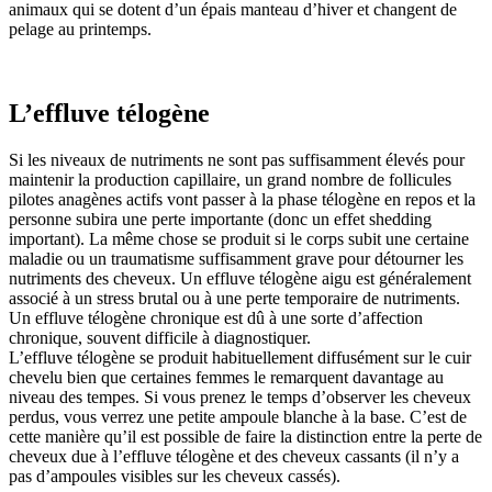
animaux qui se dotent d’un épais manteau d’hiver et changent de
pelage au printemps.
L’effluve télogène
Si les niveaux de nutriments ne sont pas suffisamment élevés pour
maintenir la production capillaire, un grand nombre de follicules
pilotes anagènes actifs vont passer à la phase télogène en repos et la
personne subira une perte importante (donc un effet shedding
important). La même chose se produit si le corps subit une certaine
maladie ou un traumatisme suffisamment grave pour détourner les
nutriments des cheveux. Un effluve télogène aigu est généralement
associé à un stress brutal ou à une perte temporaire de nutriments.
Un effluve télogène chronique est dû à une sorte d’affection
chronique, souvent difficile à diagnostiquer.
L’effluve télogène se produit habituellement diffusément sur le cuir
chevelu bien que certaines femmes le remarquent davantage au
niveau des tempes. Si vous prenez le temps d’observer les cheveux
perdus, vous verrez une petite ampoule blanche à la base. C’est de
cette manière qu’il est possible de faire la distinction entre la perte de
cheveux due à l’effluve télogène et des cheveux cassants (il n’y a
pas d’ampoules visibles sur les cheveux cassés).