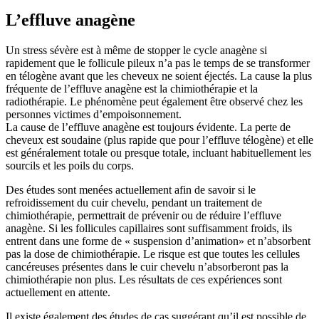
L’effluve anagène
Un stress sévère est à même de stopper le cycle anagène si
rapidement que le follicule pileux n’a pas le temps de se transformer
en télogène avant que les cheveux ne soient éjectés. La cause la plus
fréquente de l’effluve anagène est la chimiothérapie et la
radiothérapie. Le phénomène peut également être observé chez les
personnes victimes d’empoisonnement.
La cause de l’effluve anagène est toujours évidente. La perte de
cheveux est soudaine (plus rapide que pour l’effluve télogène) et elle
est généralement totale ou presque totale, incluant habituellement les
sourcils et les poils du corps.
Des études sont menées actuellement afin de savoir si le
refroidissement du cuir chevelu, pendant un traitement de
chimiothérapie, permettrait de prévenir ou de réduire l’effluve
anagène. Si les follicules capillaires sont suffisamment froids, ils
entrent dans une forme de « suspension d’animation» et n’absorbent
pas la dose de chimiothérapie. Le risque est que toutes les cellules
cancéreuses présentes dans le cuir chevelu n’absorberont pas la
chimiothérapie non plus. Les résultats de ces expériences sont
actuellement en attente.
Il existe également des études de cas suggérant qu’il est possible de