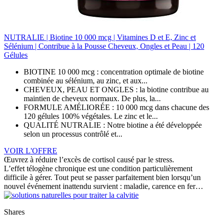
NUTRALIE | Biotine 10 000 mcg | Vitamines D et E, Zinc et
Sélénium | Contribue à la Pousse Cheveux, Ongles et Peau | 120
Gélules
BIOTINE 10 000 mcg : concentration optimale de biotine
combinée au sélénium, au zinc, et aux...
CHEVEUX, PEAU ET ONGLES : la biotine contribue au
maintien de cheveux normaux. De plus, la...
FORMULE AMÉLIORÉE : 10 000 mcg dans chacune des
120 gélules 100% végétales. Le zinc et le...
QUALITÉ NUTRALIE : Notre biotine a été développée
selon un processus contrôlé et...
VOIR L'OFFRE
Œuvrez à réduire l’excès de cortisol causé par le stress.
L’effet télogène chronique est une condition particulièrement
difficile à gérer. Tout peut se passer parfaitement bien lorsqu’un
nouvel événement inattendu survient : maladie, carence en fer…
Shares