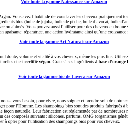
Voir toute la gamme Natessance sur Amazon
gan. Vous avez l’habitude de vous laver les cheveux pratiquement tous l
dients bios (huile de jojoba, huile de pêche, huile d’avocat, huile d’amad
sec ou abimés. Vous pouvez aussi l’utiliser pour des cheveux en bonne sa
n apaisante, réparatrice, une action hydratante ainsi qu’une croissance s
Voir toute la gamme Art Naturals sur Amazon
doute, volume et vitalité à vos cheveux, même les plus fins. Utilisez-
urelles et est
certifié végan
. Grâce à ses ingrédients
à base d’orange b
Voir toute la gamme bio de Lavera sur Amazon
 nous avons besoin, pour vivre, nous soigner et prendre soin de notre c
danger pour l’Homme. Les shampoings bios sont des produits fabriqués à b
de façon naturelle. Leur fabrication est réglementée par de nombreuses
un des composés suivants : silicones, parfums, OMG (organismes généti
ser à opter pour l’utilisation des shampoings bios pour vos cheveux.