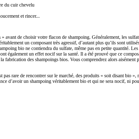
bre du cuir chevelu
oucement et rincer...
 » avant de choisir votre flacon de shampoing. Généralement, les sulfate
véritablement un composant très agressif, d’autant plus qu’ils sont utilis
hampoing bio ne contiendra du sulfate, même pas en petite quantité. Les 
 ont également un effet nocif sur la santé. Il a été prouvé que ce composa
dans la fabrication des shampoings bios. Vous comprendrez alors aisément
t pas rare de rencontrer sur le marché, des produits « soit disant bio », 
urance d’avoir un shampoing véritablement bio et qui ne sera nocif, ni pou