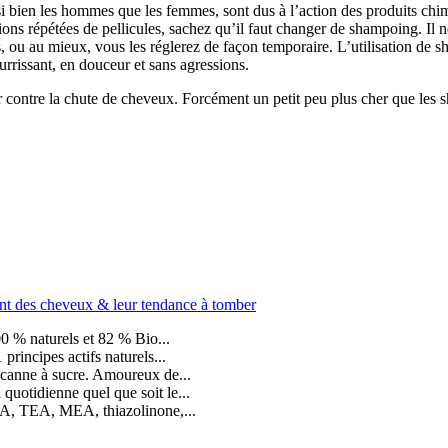
ussi bien les hommes que les femmes, sont dus à l’action des produits ch
ions répétées de pellicules, sachez qu’il faut changer de shampoing. Il 
, ou au mieux, vous les réglerez de façon temporaire. L’utilisation de 
ourrissant, en douceur et sans agressions.
ter contre la chute de cheveux. Forcément un petit peu plus cher que l
nt des cheveux & leur tendance à tomber
00 % naturels et 82 % Bio...
principes actifs naturels...
, canne à sucre. Amoureux de...
 quotidienne quel que soit le...
EA, TEA, MEA, thiazolinone,...