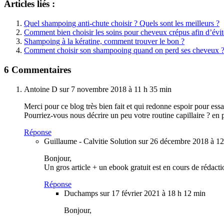
Articles liés :
Quel shampoing anti-chute choisir ? Quels sont les meilleurs ?
Comment bien choisir les soins pour cheveux crépus afin d’évite
Shampoing à la kératine, comment trouver le bon ?
Comment choisir son shampooing quand on perd ses cheveux 
6 Commentaires
Antoine D
sur 7 novembre 2018 à 11 h 35 min
Merci pour ce blog très bien fait et qui redonne espoir pour ess
Pourriez-vous nous décrire un peu votre routine capillaire ? en
Réponse
Guillaume - Calvitie Solution
sur 26 décembre 2018 à 12
Bonjour,
Un gros article + un ebook gratuit est en cours de rédact
Réponse
Duchamps
sur 17 février 2021 à 18 h 12 min
Bonjour,