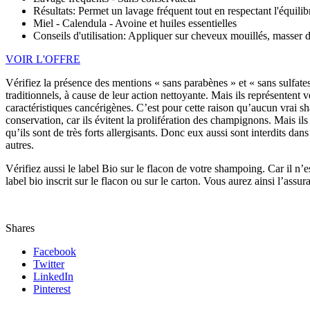
Résultats: Permet un lavage fréquent tout en respectant l'équili
Miel - Calendula - Avoine et huiles essentielles
Conseils d'utilisation: Appliquer sur cheveux mouillés, masser d
VOIR L'OFFRE
Vérifiez la présence des mentions « sans parabènes » et « sans sulfates
traditionnels, à cause de leur action nettoyante. Mais ils représentent 
caractéristiques cancérigènes. C’est pour cette raison qu’aucun vrai s
conservation, car ils évitent la prolifération des champignons. Mais ils
qu’ils sont de très forts allergisants. Donc eux aussi sont interdits 
autres.
Vérifiez aussi le label Bio sur le flacon de votre shampoing. Car il n’es
label bio inscrit sur le flacon ou sur le carton. Vous aurez ainsi l’ass
Shares
Facebook
Twitter
LinkedIn
Pinterest