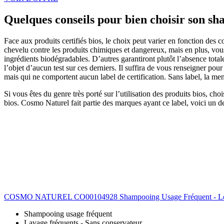
Quelques conseils pour bien choisir son s
Face aux produits certifiés bios, le choix peut varier en fonction des
chevelu contre les produits chimiques et dangereux, mais en plus, vous
ingrédients biodégradables. D’autres garantiront plutôt l’absence tota
l’objet d’aucun test sur ces derniers. Il suffira de vous renseigner po
mais qui ne comportent aucun label de certification. Sans label, la me
Si vous êtes du genre très porté sur l’utilisation des produits bios, cho
bios. Cosmo Naturel fait partie des marques ayant ce label, voici un de
COSMO NATUREL CO00104928 Shampooing Usage Fréquent - Lo
Shampooing usage fréquent
Lavage fréquents - Sans conservateur