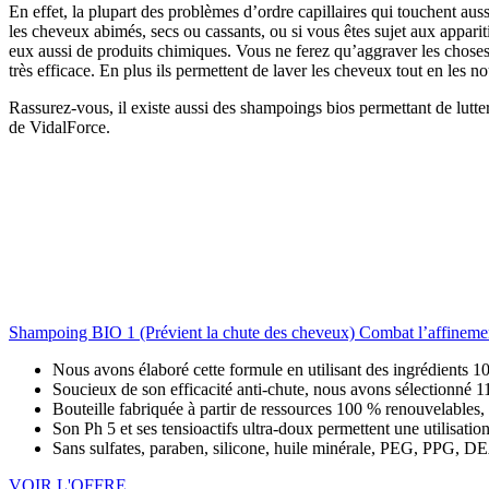
En effet, la plupart des problèmes d’ordre capillaires qui touchent a
les cheveux abimés, secs ou cassants, ou si vous êtes sujet aux apparit
eux aussi de produits chimiques. Vous ne ferez qu’aggraver les choses
très efficace. En plus ils permettent de laver les cheveux tout en les n
Rassurez-vous, il existe aussi des shampoings bios permettant de lut
de VidalForce.
Shampoing BIO 1 (Prévient la chute des cheveux) Combat l’affineme
Nous avons élaboré cette formule en utilisant des ingrédients 1
Soucieux de son efficacité anti-chute, nous avons sélectionné 11 
Bouteille fabriquée à partir de ressources 100 % renouvelables
Son Ph 5 et ses tensioactifs ultra-doux permettent une utilisation
Sans sulfates, paraben, silicone, huile minérale, PEG, PPG, D
VOIR L'OFFRE