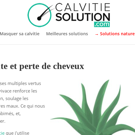
Masquer sa calvitie
Meilleures solutions
→ Solutions nature
ute et perte de cheveux
 ses multiples vertus
vivace renforce les
on, soulage les
tres maux. Ce qui nous
abimés, et,
er.
cie
que j’utilise