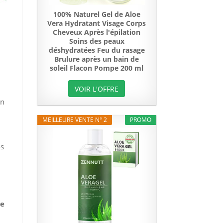
100% Naturel Gel de Aloe
Vera Hydratant Visage Corps
Cheveux Après l'épilation
Soins des peaux
déshydratées Feu du rasage
Brulure après un bain de
soleil Flacon Pompe 200 ml
VOIR L'OFFRE
un
MEILLEURE VENTE N° 2
PROMO
os
oe