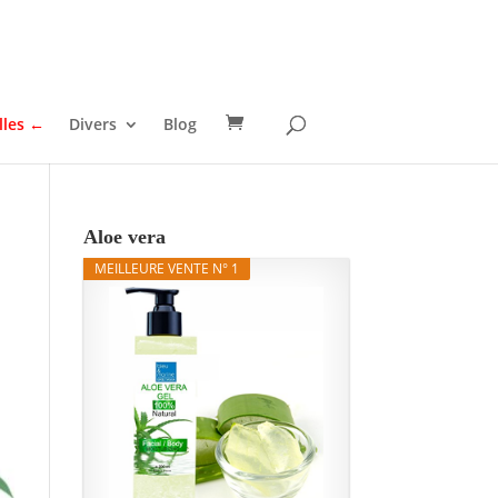
lles ←
Divers
Blog
Aloe vera
MEILLEURE VENTE N° 1