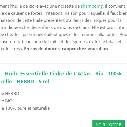
ment l’huile de cidre avec une noisette de
shampoing
. Il convient
e de causer de fortes irritations. Raison pour laquelle, il faut bie
nhalation de cette huile présentent d’ailleurs des risques pour la
ontrindiquée chez les enfants de moins de 6 ans. Elle est proscrite
lée chez les personnes épileptiques et les femmes allaitantes. Po
 consommez beaucoup de fruits et de légumes, évitez le tabac et
er le stress.
En cas de doutes, rapprochez-vous d’un
 - Huile Essentielle Cèdre de L'Atlas - Bio - 100%
relle - HEBBD - 5 ml
elle HEBBD
lle BIO
lle 100% pure et naturelle
VOIR L'OFFRE