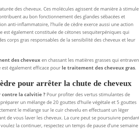
aturée des cheveux. Ces molécules agissent de manière à stimule
es contribuent au bon fonctionnement des glandes sébacées et
ion anti-inflammatoire, l’huile de cèdre exerce aussi une action
uile est également constituée de cétones sesquiterpéniques qui
des corps gras responsables de la sensibilité des cheveux et leur
ement des cheveux
en chassant les matières grasses qui entraven
re est également efficace pour
le traitement des cheveux gras
.
 cèdre pour arrêter la chute de cheveux
 contre la calvitie ?
Pour profiter des vertus stimulantes de
ra préparer un mélange de 20 gouttes d’huile végétale et 5 gouttes
rectement le mélange sur le cuir chevelu en effectuant un léger
ant de vous laver les cheveux. La cure peut se poursuivre pendan
 voulez la continuer, respectez un temps de pause d’une semaine