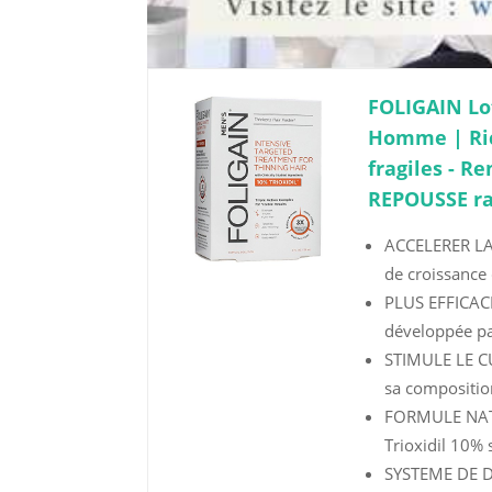
FOLIGAIN Lo
Homme | Ric
fragiles - R
REPOUSSE rap
ACCELERER LA
de croissance c
PLUS EFFICACE
développée par
STIMULE LE CU
sa composition
FORMULE NATUR
Trioxidil 10% s
SYSTEME DE D