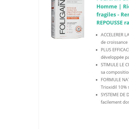
Homme | Ric
fragiles - R
REPOUSSE rap
ACCELERER LA
de croissance c
PLUS EFFICACE
développée par
STIMULE LE CU
sa composition
FORMULE NATUR
Trioxidil 10% s
SYSTEME DE D
facilement dose