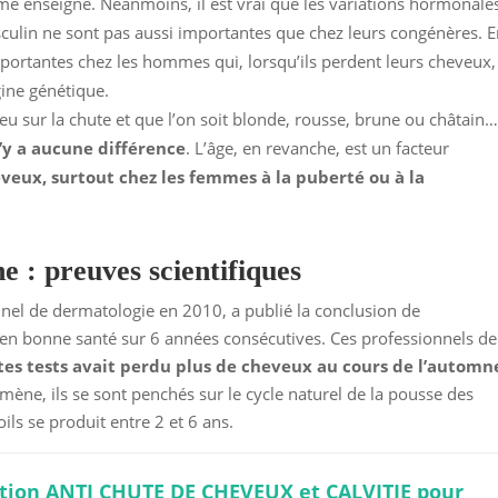
me enseigne. Néanmoins, il est vrai que les variations hormonale
sculin ne sont pas aussi importantes que chez leurs congénères. 
mportantes chez les hommes qui, lorsqu’ils perdent leurs cheveux,
gine génétique.
u sur la chute et que l’on soit blonde, rousse, brune ou châtain
n’y a aucune différence
. L’âge, en revanche, est un facteur
eveux, surtout chez les femmes à la puberté ou à la
e : preuves scientifiques
nel de dermatologie en 2010, a publié la conclusion de
 en bonne santé sur 6 années consécutives. Ces professionnels de
tes tests avait perdu plus de cheveux au cours de l’automn
ène, ils se sont penchés sur le cycle naturel de la pousse des
ils se produit entre 2 et 6 ans.
tion ANTI CHUTE DE CHEVEUX et CALVITIE pour