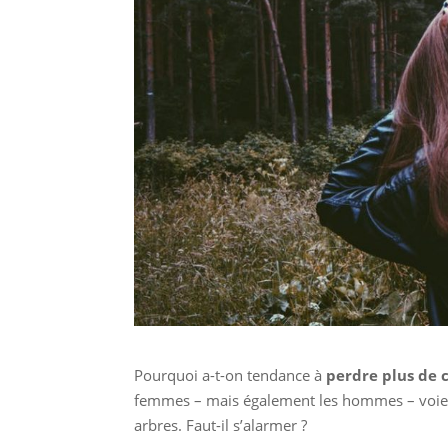
Pourquoi a-t-on tendance à
perdre plus de
femmes – mais également les hommes – voien
arbres. Faut-il s’alarmer ?