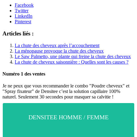
Facebook
Twitter
LinkedIn
Pinterest
Articles liés :
La chute des cheveux après l’accouchement
La ménopause provoque la chute des cheveux
Le Saw Palmetto, une plante qui freine la chute des cheveux
La chute de cheveux saisonnière : Quelles sont les causes ?
Numéro 1 des ventes
Je ne peux que vous recommander le combo "Poudre cheveux" et
"Spray fixateur" de Densitee
c’est la solution capillaire 100%
naturel. Seulement 30 secondes pour masquer sa calvitie !
DENSITEE HOMME / FEMME