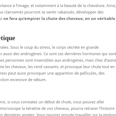
rtance à l’image, et notamment à la beauté de la chevelure. Ainsi
clairsemés pourront se sentir rabaissés, développer des
ui
ne fera qu’empirer la chute des cheveux, en un véritable
étique
les. Sous le coup du stress, le corps sécrète en grande
ais aussi des androgènes. Ce sont ces dernières hormones qui son
nes personnes sont insensibles aux androgènes, mais chez d’autr
ine les cheveux, les rend cassants, et provoque leur chute tout en
stress peut aussi provoquer une apparition de pellicules, des
ction excessive de sébum.
nsi, si vous constatez un début de chute, vous pouvez aller
microscope la kératine de vos cheveux, pourra retracer l’histoire
es dernières années. Vous pourrez ensuite travailler sur la gestio