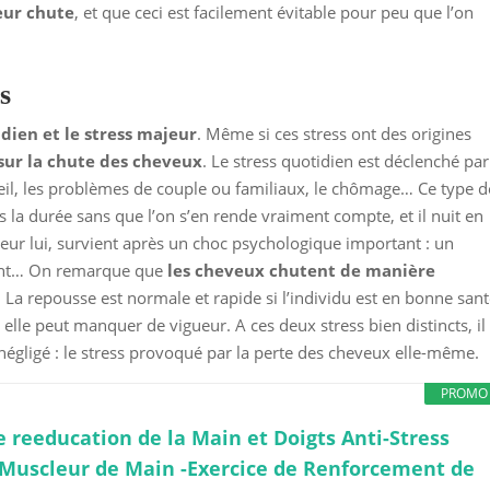
eur chute
, et que ceci est facilement évitable pour peu que l’on
s
idien et le stress majeur
. Même si ces stress ont des origines
sur la chute des cheveux
. Le stress quotidien est déclenché par
il, les problèmes de couple ou familiaux, le chômage… Ce type d
dans la durée sans que l’on s’en rende vraiment compte, et il nuit en
ur lui, survient après un choc psychologique important : un
ident… On remarque que
les cheveux chutent de manière
. La repousse est normale et rapide si l’individu est en bonne sant
, elle peut manquer de vigueur. A ces deux stress bien distincts, il
 négligé : le stress provoqué par la perte des cheveux elle-même.
PROMO
e reeducation de la Main et Doigts Anti-Stress
- Muscleur de Main -Exercice de Renforcement de