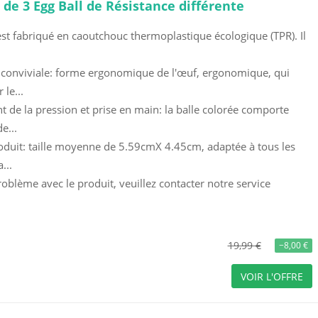
t de 3 Egg Ball de Résistance différente
st fabriqué en caoutchouc thermoplastique écologique (TPR). Il
conviviale: forme ergonomique de l'œuf, ergonomique, qui
 le...
 de la pression et prise en main: la balle colorée comporte
e...
roduit: taille moyenne de 5.59cmX 4.45cm, adaptée à tous les
...
oblème avec le produit, veuillez contacter notre service
19,99 €
−8,00 €
VOIR L'OFFRE