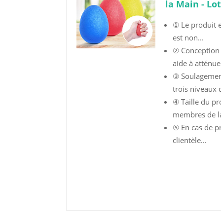
la Main - Lo
① Le produit e
est non...
② Conception 
aide à atténuer
③ Soulagement
trois niveaux d
④ Taille du p
membres de la
⑤ En cas de pr
clientèle...